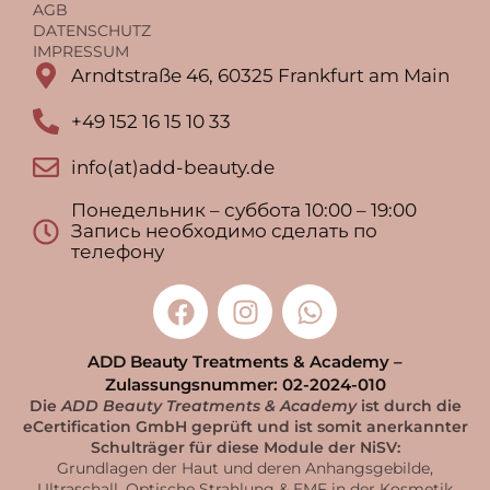
AGB
DATENSCHUTZ
IMPRESSUM
Arndtstraße 46, 60325 Frankfurt am Main
+49 152 16 15 10 33
info(at)add-beauty.de
Понедельник – суббота 10:00 – 19:00
Запись необходимо сделать по
телефону
ADD Beauty Treatments & Academy –
Zulassungsnummer: 02-2024-010
Die
ADD Beauty Treatments & Academy
ist durch die
eCertification GmbH geprüft und ist somit anerkannter
Schulträger für diese Module der NiSV:
Grundlagen der Haut und deren Anhangsgebilde,
Ultraschall, Optische Strahlung & EMF in der Kosmetik